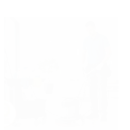
كشف
تسربات
المياه
بجدة
بخصم
30%
صيانة
تسربات
بدون
تكسير