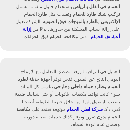
الحمام في الفلل بالرياض
باستخدام حلول متقدمة تشمل
تركيب شبك طارد للحمام
وتقنيات مثل
طارد الحمام
الإلكتروني
و
الطرد بالموجات فوق الصوتية
. الشركة تعمل
على إزالة أسباب المشكلة من جذورها، بدءًا من
إزالة
أعشاش الحمام
وحتى
مكافحة الحمام فوق الخزانات
.
العميل في الرياض لم يعد مضطرًا للتعامل مع الإزعاج
اليومي الناتج عن الطيور، فنحن نوفر
أجهزة حديثة لطرد
الحمام
و
طارد حمام داخلي وخارجي
يناسب كل البيئات
سواء كانت نوافذ، مكيفات، بلكونات أو حتى شبابيك ضيقة
يصعب الوصول إليها. من خلال خبرتنا الطويلة، أصبحنا
نُعرف كـ
شركة لطرد الحمام
موثوقة تعتمد على
مكافحة
الحمام بدون ضرر
، ونوفر كذلك خدمات صيانة دورية
وضمان عدم عودة الحمام.