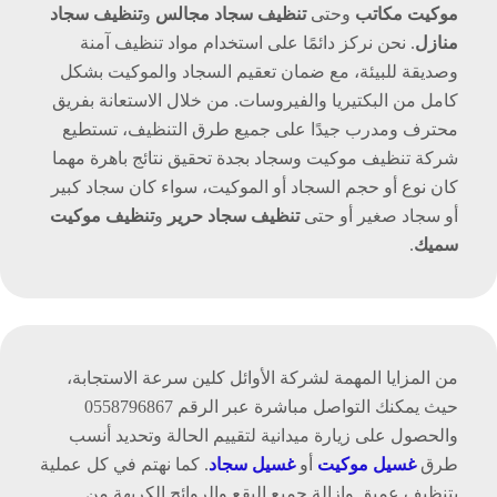
موكيت مكاتب
وحتى
تنظيف سجاد مجالس
و
تنظيف سجاد
منازل
. نحن نركز دائمًا على استخدام مواد تنظيف آمنة
وصديقة للبيئة، مع ضمان تعقيم السجاد والموكيت بشكل
كامل من البكتيريا والفيروسات. من خلال الاستعانة بفريق
محترف ومدرب جيدًا على جميع طرق التنظيف، تستطيع
شركة تنظيف موكيت وسجاد بجدة تحقيق نتائج باهرة مهما
كان نوع أو حجم السجاد أو الموكيت، سواء كان سجاد كبير
أو سجاد صغير أو حتى
تنظيف سجاد حرير
و
تنظيف موكيت
سميك
.
من المزايا المهمة لشركة الأوائل كلين سرعة الاستجابة،
حيث يمكنك التواصل مباشرة عبر الرقم 0558796867
والحصول على زيارة ميدانية لتقييم الحالة وتحديد أنسب
طرق
غسيل موكيت
أو
غسيل سجاد
. كما نهتم في كل عملية
بتنظيف عميق وإزالة جميع البقع والروائح الكريهة من