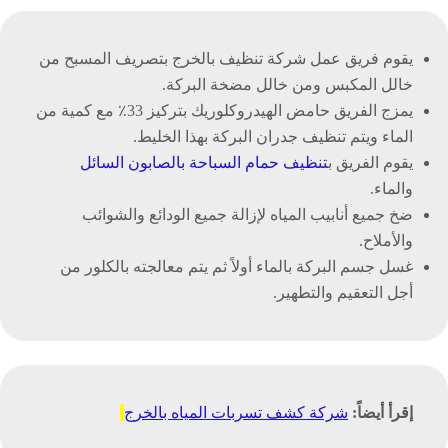
يقوم فريق عمل شركة تنظيف بالخرج بتصريف المسبح من
خالل المكبس ومن خالل مضخة البركة.
يمزج الفريق حامض الهيدروكلوريك بتركيز 33٪ مع كمية من
الماء ويتم تنظيف جدران البركة بهذا الخليط.
يقوم الفريق ب
تنظيف حمام السباحة بالصابون السائل
والماء.
ضخ ﺟﻤﻴﻊ أﻧﺎﺑﻴﺐ اﻟﻤﻴﺎﻩ ﻹزاﻟﺔ ﺟﻤﻴﻊ اﻟﻮداﺋﻊ واﻟﺸﻮاﺋﺐ
واﻷﻣﻼح.
غسل جسم البركة بالماء أولاً ثم يتم معالجته بالكلور من
أجل التعقيم والتطهير.
إقرأ أيضاً:
شركة كشف تسربات المياه بالخرج