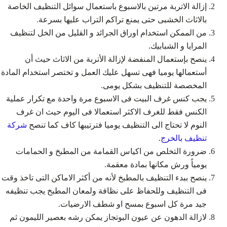
إزالة الاتربة مرتين بالاسبوع باستعمال سوائل التنظيف الخاصة
بالاثاث الخشبى حتى يمنع تراكم التراب عليها بسرعة.
من الممكن استخدام اوراق الجرائد و القليل من الخل لتنظيف
المرايا و الشبابيك.
ينصح بإستعمال المنفضة لإزالة الأتربة من الاثاث حيث أن
أستعمالها يوميا فهى تسهل عليك العمل و تختصر استخدام المادة
المخصصة للتنظيف بشكل يومى.
يجب كنس غرف البيت فى الاسبوع مرة واحدة مع تكرار عملية
الكنس فقط للغرف الاكثر استعمالا فى اليوم حيث ان غرف
النوم لا تحتاج الى التنظيف يوميا فترتيبها كاف كما تنصح
شركة
تنظيف بالخرج
.
ضرورة التخلص من اكياس القمامة من المطبخ و الحمامات
يومياً ورش مكانها بمادة معقمة.
ينصح ببدء التنظيف بالمطبخ لأنه من أكثر الاماكن التى تاخذ وقت
فى التنظيف وللحفاظ على نظافة ولمعان المطبخ يجب تنظيفه
جيد مرة كل اسبوع بمسح او شطف الارضيات.
لازالة الدهون عن عيون البوتجاز يمكن رشه بعصير الليمون ثم